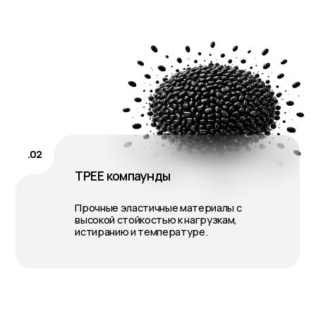
истиранию и температуре.
эк
меры BIRCH
учшее реше