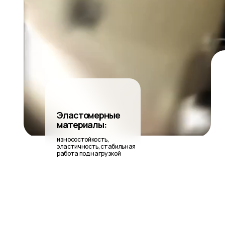
У
э
Эластомерные
п
материалы:
износостойкость,
эластичность, стабильная
работа под нагрузкой