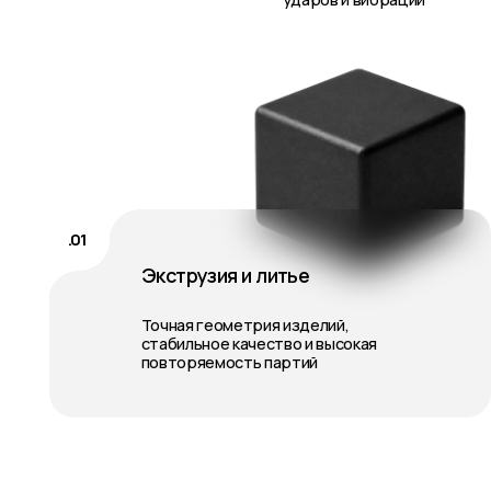
повторяемость партий
Эласто
л