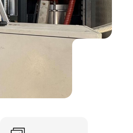
дем готовое
рное
 под ваш