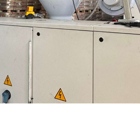
M
Произве
полиме
решение
запрос