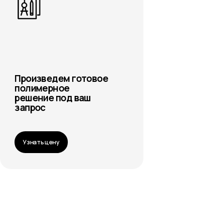
ену
женерия
дбор геометрии и материала
д реальные условия