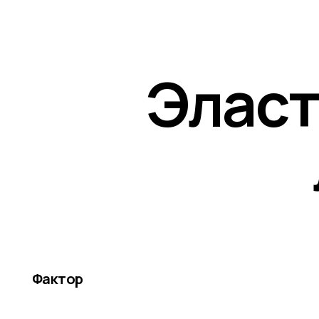
Фактор
Ре
Состав и структура
Сшит
Нево
Дегр
мес
Механические свойства
Изно
урове
30-5
Устойчивость к средам
Темп
Чувс
хими
чере
Производство
Вулк
цикл)
до
±5