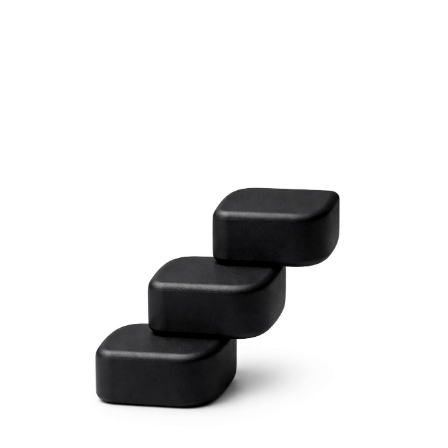
B
в
э
а
о