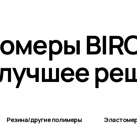
зина/другие полимеры
Эластомеры BIRCHPA
Термопластичная структура.
ая структура.
Перерабатываемость до
100%
.
зможно переработать.
Стабильность свойств
5+ лет
без
адация свойств через
6-12
существенной деградации.
яцев
эксплуатации.
Износостойкость выше в
2–5 раз
.
состойкость — базовый
Сохранение упругости до
90–95%
.
нь. Потеря упругости до
Ресурс:
10+ млн циклов
нагрузки
0%
со временем.
Температура:
-50°C до
ература:
-10°C до +40°C
+120°C
твительность к маслам и
Высокая стойкость к маслам,
и. Старение, трещины
топливу и химии.
з
1-2 года*
Срок службы 4-5лет*
анизация (длительный
Литьё под давлением / экструзия.
. Брак и разброс геометрии
Точность до
±0.1-0.3 мм
-10%*
Стабильность партий
99%+