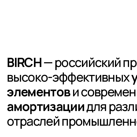
IRCH
— российский произв
ысоко-эффективных
упруг
лементов
и современных
с
мортизации
для различных
траслей промышленности.