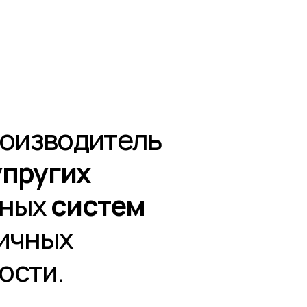
одитель
их
истем