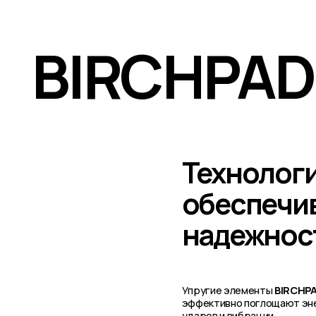
обеспечива
надежность
Упругие элементы
BIRCHPAD
эффективно поглощают энергию
ударов и вибрации
.01
.0
Экструзия и литье
Точная геометрия изделий,
стабильное качество и высокая