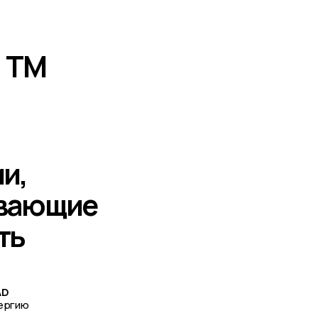
ющие
Узнать ц
2
.03
TPEE компаунды
Ин
Прочные эластичные материалы с
По
высокой стойкостью к нагрузкам,
по