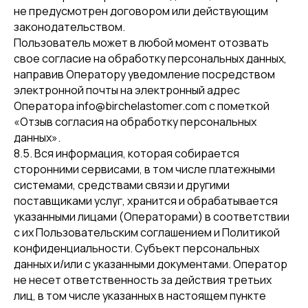
Москва
не предусмотрен договором или действующим
законодательством.
+7 (499) 348-97-88
Пользователь может в любой момент отозвать
свое согласие на обработку персональных данных,
Пн–пт с 9:00 до 18:00
направив Оператору уведомление посредством
электронной почты на электронный адрес
info@birchelastomer.com
Оператора info@birchelastomer.com с пометкой
«Отзыв согласия на обработку персональных
данных».
ООО «УК «ВМ»
8.5. Вся информация, которая собирается
Юридический адрес: 105203, Москва, ул. Парковая
14-я, дом 8, э 5, пом 1, к 9, оф 3
сторонними сервисами, в том числе платежными
Почтовый адрес: 129626, г. Москва, ОПС-626 а/я 32
системами, средствами связи и другими
ИНН/КПП: 7719442650/771901001
ОГРН: 1167746319840
поставщиками услуг, хранится и обрабатывается
Р/С: 40702810138000300459
К/С:301 01 810 4 0000 0000225
указанными лицами (Операторами) в соответствии
БИК банка: 044525225
с их Пользовательским соглашением и Политикой
Политика конфиденциальности
конфиденциальности. Субъект персональных
данных и/или с указанными документами. Оператор
не несет ответственность за действия третьих
© 2025. Все права защищены
лиц, в том числе указанных в настоящем пункте