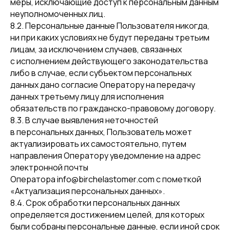
и ответим на ваши вопросы
меры, исключающие доступ к персональным данным
неуполномоченных лиц.
8.2. Персональные данные Пользователя никогда,
Имя
ни при каких условиях не будут переданы третьим
лицам, за исключением случаев, связанных
с исполнением действующего законодательства
Почта
либо в случае, если субъектом персональных
данных дано согласие Оператору на передачу
данных третьему лицу для исполнения
Телефон
обязательств по гражданско-правовому договору.
+7
8.3. В случае выявления неточностей
в персональных данных, Пользователь может
Нажимая кнопку, вы даете согласие на
Обработку персональных данных
актуализировать их самостоятельно, путем
направления Оператору уведомление на адрес
электронной почты
Обсудить сотрудничество
Оператора info@birchelastomer.com с пометкой
«Актуализация персональных данных».
8.4. Срок обработки персональных данных
определяется достижением целей, для которых
были собраны персональные данные, если иной срок