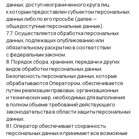
данных, доступ неограниченного круга лиц
к которым предоставлен субъектом персональных
данных либо по его просьбе (далее —
общедоступные персональные данные).
7.7. Осуществляется обработка персональных
данных, подлежащих опубликованию или
обязательному раскрытию в соответствии
с федеральным законом.
8. Порядок сбора, хранения, передачи и других
Развивайте
видов обработки персональных данных
Безопасность персональных данных, которые
бизнес
обрабатываются Оператором, обеспечивается
вместе с
путем реализации правовых, организационных
и технических мер, необходимых для выполнения
BIRCHPAD
в полном объеме требований действующего
законодательства в области защиты персональных
данных.
8.1. Оператор обеспечивает сохранность
Заполните форму, мы свяжемся
персональных данных и принимает все возможные