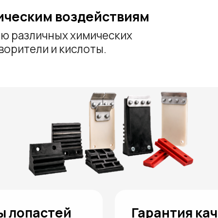
пастей
Гарантия качества 
м, габаритов и
Контроль качества осуществляе
рчанов и линий
производства — от входного ко
ак стандартных
готовых изделий. Мы обеспечив
азцам или
характеристики материала, точ
повторяемость параметров пар
Консультации и под
 материала
под линию