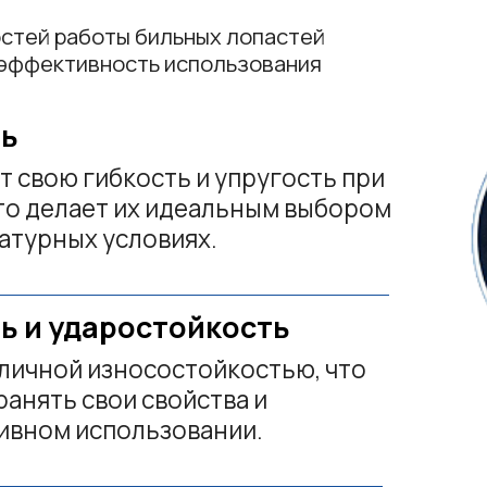
ных условиях.
ударостойкость
й износостойкостью, что
ь свои свойства и
м использовании.
ским воздействиям
зличных химических
тели и кислоты.