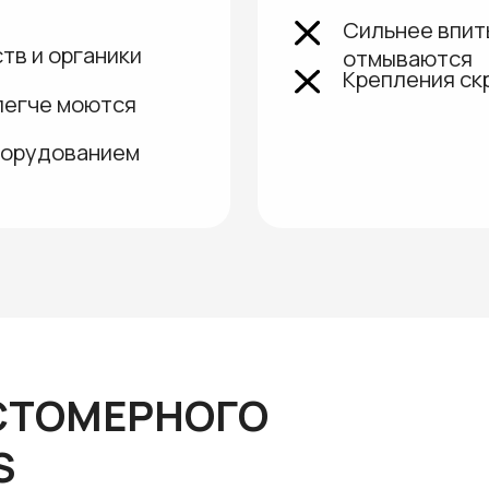
ОМЕРНОГО
работы бильных лопастей
ктивность использования
 гибкость и упругость при
елает их идеальным выбором