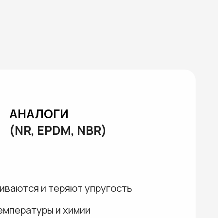
ГИ
PDM, NBR)
теряют упругость
 и химии
и влагу и труднее
збалтываются»