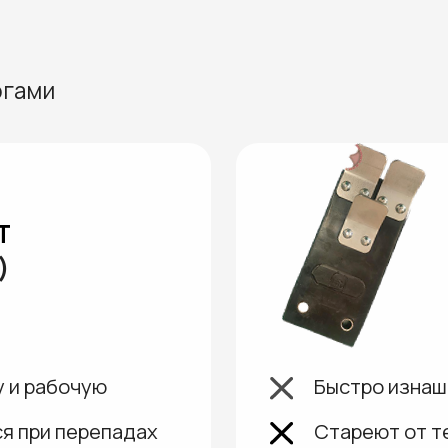
АНАЛО
(NR, E
бочую
Быстро изнашиваются и 
 перепадах
Стареют от температуры
Сильнее впитывают жиры 
органики
отмываются
Крепления скребков «ра
 моются
ованием