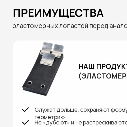
НАШ ПРОДУКТ
(ЭЛАСТОМЕР)
Служат дольше, сохраняют форму и ра
геометрию
Не «дубеют» и не растрескиваются при
температуры
Не разрушаются от моющих средств и 
Меньше впитывают загрязнения, легче
Бережнее работают с тушкой и оборуд