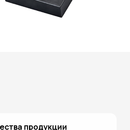
продукции
тся на всех этапах
нтроля сырья до проверки
аем стабильные
ность геометрии и
тии.
бор решения